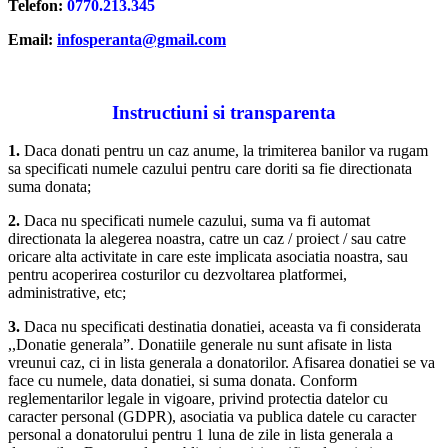
Telefon:
0770.213.345
Email:
infosperanta@gmail.com
Instructiuni si transparenta
1.
Daca donati pentru un caz anume, la trimiterea banilor va rugam
sa specificati numele cazului pentru care doriti sa fie directionata
suma donata;
2.
Daca nu specificati numele cazului, suma va fi automat
directionata la alegerea noastra, catre un caz / proiect / sau catre
oricare alta activitate in care este implicata asociatia noastra, sau
pentru acoperirea costurilor cu dezvoltarea platformei,
administrative, etc;
3.
Daca nu specificati destinatia donatiei, aceasta va fi considerata
,,Donatie generala”. Donatiile generale nu sunt afisate in lista
vreunui caz, ci in lista generala a donatorilor. Afisarea donatiei se va
face cu numele, data donatiei, si suma donata. Conform
reglementarilor legale in vigoare, privind protectia datelor cu
caracter personal (GDPR), asociatia va publica datele cu caracter
personal a donatorului pentru 1 luna de zile in lista generala a