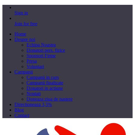
Sign in
Join for free
Home
Despre noi
Echipa Noastra
Donatori pers. fizice
Sponsori Firme
Presa
Voluntari
Campanii
Campanii in curs
Campanii finalizate
Donatori in actiune
Noutati
Doneaza ziua de nastere
Directioneaza 3,5%
Blog
Contact