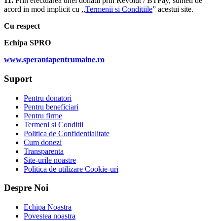
11.
Prin efectuarea unei donatii prin Revolut / BTPay, sunteti de
acord in mod implicit cu ,,
Termenii si Conditiile
” acestui site.
Cu respect
Echipa SPRO
www.sperantapentrumaine.ro
Suport
Pentru donatori
Pentru beneficiari
Pentru firme
Termeni si Conditii
Politica de Confidentialitate
Cum donezi
Transparenta
Site-urile noastre
Politica de utilizare Cookie-uri
Despre Noi
Echipa Noastra
Povestea noastra