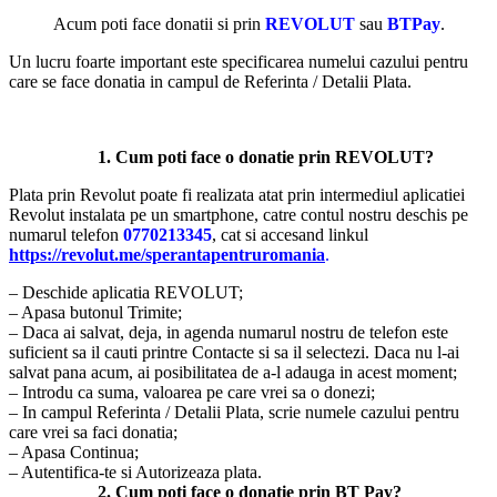
Acum poti face donatii si prin
REVOLUT
sau
BTPay
.
Un lucru foarte important este specificarea numelui cazului pentru
care se face donatia in campul de Referinta / Detalii Plata.
1. Cum poti face o donatie prin REVOLUT?
Plata prin Revolut poate fi realizata atat prin intermediul aplicatiei
Revolut instalata pe un smartphone, catre contul nostru deschis pe
numarul telefon
0770213345
, cat si accesand linkul
https://revolut.me/sperantapentruromania
.
– Deschide aplicatia REVOLUT;
– Apasa butonul Trimite;
– Daca ai salvat, deja, in agenda numarul nostru de telefon este
suficient sa il cauti printre Contacte si sa il selectezi. Daca nu l-ai
salvat pana acum, ai posibilitatea de a-l adauga in acest moment;
– Introdu ca suma, valoarea pe care vrei sa o donezi;
– In campul Referinta / Detalii Plata, scrie numele cazului pentru
care vrei sa faci donatia;
– Apasa Continua;
– Autentifica-te si Autorizeaza plata.
2. Cum poti face o donatie prin BT Pay?