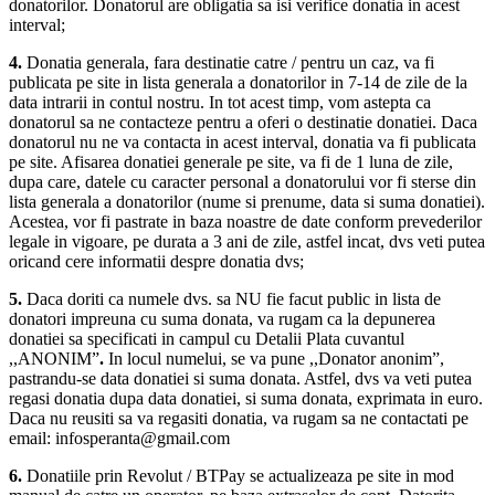
donatorilor. Donatorul are obligatia sa isi verifice donatia in acest
interval;
4.
Donatia generala, fara destinatie catre / pentru un caz, va fi
publicata pe site in lista generala a donatorilor in 7-14 de zile de la
data intrarii in contul nostru. In tot acest timp, vom astepta ca
donatorul sa ne contacteze pentru a oferi o destinatie donatiei. Daca
donatorul nu ne va contacta in acest interval, donatia va fi publicata
pe site. Afisarea donatiei generale pe site, va fi de 1 luna de zile,
dupa care, datele cu caracter personal a donatorului vor fi sterse din
lista generala a donatorilor (nume si prenume, data si suma donatiei).
Acestea, vor fi pastrate in baza noastre de date conform prevederilor
legale in vigoare, pe durata a 3 ani de zile, astfel incat, dvs veti putea
oricand cere informatii despre donatia dvs;
5.
Daca doriti ca numele dvs. sa NU fie facut public in lista de
donatori impreuna cu suma donata, va rugam ca la depunerea
donatiei sa specificati in campul cu Detalii Plata cuvantul
,,ANONIM”
.
In locul numelui, se va pune ,,Donator anonim”,
pastrandu-se data donatiei si suma donata. Astfel, dvs va veti putea
regasi donatia dupa data donatiei, si suma donata, exprimata in euro.
Daca nu reusiti sa va regasiti donatia, va rugam sa ne contactati pe
email: infosperanta@gmail.com
6.
Donatiile prin Revolut / BTPay se actualizeaza pe site in mod