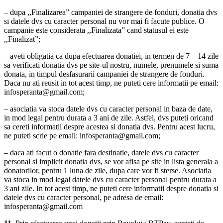
– dupa ,,Finalizarea” campaniei de strangere de fonduri, donatia dvs
si datele dvs cu caracter personal nu vor mai fi facute publice. O
campanie este considerata ,,Finalizata” cand statusul ei este
,,Finalizat”;
– aveti obligatia ca dupa efectuarea donatiei, in termen de 7 – 14 zile
sa verificati donatia dvs pe site-ul nostru, numele, prenumele si suma
donata, in timpul desfasurarii campaniei de strangere de fonduri.
Daca nu ati reusit in tot acest timp, ne puteti cere informatii pe email:
infosperanta@gmail.com;
– asociatia va stoca datele dvs cu caracter personal in baza de date,
in mod legal pentru durata a 3 ani de zile. Astfel, dvs puteti oricand
sa cereti informatii despre acestea si donatia dvs. Pentru acest lucru,
ne puteti scrie pe email: infosperanta@gmail.com;
– daca ati facut o donatie fara destinatie, datele dvs cu caracter
personal si implicit donatia dvs, se vor afisa pe site in lista generala a
donatorilor, pentru 1 luna de zile, dupa care vor fi sterse. Asociatia
va stoca in mod legal datele dvs cu caracter personal pentru durata a
3 ani zile. In tot acest timp, ne puteti cere informatii despre donatia si
datele dvs cu caracter personal, pe adresa de email:
infosperanta@gmail.com