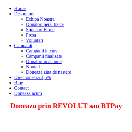
Home
Despre noi
Echipa Noastra
Donatori pers. fizice
Sponsori Firme
Presa
Voluntari
Campanii
Campanii in curs
Campanii finalizate
Donatori in actiune
Noutati
Doneaza ziua de nastere
Directioneaza 3,5%
Blog
Contact
Doneaza acum
Doneaza prin REVOLUT sau BTPay