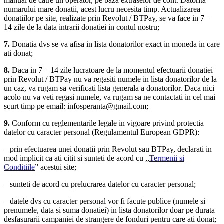
manual de catre un operator, pe baza extraselor de cont. Datorita
numarului mare donatii, acest lucru necesita timp. Actualizarea
donatiilor pe site, realizate prin Revolut / BTPay, se va face in 7 –
14 zile de la data intrarii donatiei in contul nostru;
7.
Donatia dvs se va afisa in lista donatorilor exact in moneda in care
ati donat;
8.
Daca in 7 – 14 zile lucratoare de la momentul efectuarii donatiei
prin Revolut / BTPay nu va regasiti numele in lista donatorilor de la
un caz, va rugam sa verificati lista generala a donatorilor. Daca nici
acolo nu va veti regasi numele, va rugam sa ne contactati in cel mai
scurt timp pe email: infosperanta@gmail.com;
9.
Conform cu reglementarile legale in vigoare privind protectia
datelor cu caracter personal (Regulamentul European GDPR):
– prin efectuarea unei donatii prin Revolut sau BTPay, declarati in
mod implicit ca ati citit si sunteti de acord cu ,,
Termenii si
Conditiile
” acestui site;
– sunteti de acord cu prelucrarea datelor cu caracter personal;
– datele dvs cu caracter personal vor fi facute publice (numele si
prenumele, data si suma donatiei) in lista donatorilor doar pe durata
desfasurarii campaniei de strangere de fonduri pentru care ati donat;