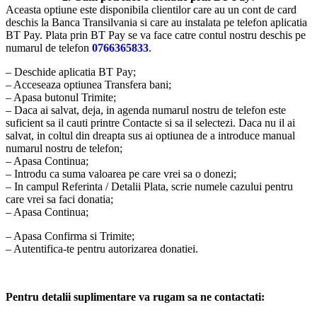
Aceasta optiune este disponibila clientilor care au un cont de card
deschis la Banca Transilvania si care au instalata pe telefon aplicatia
BT Pay. Plata prin BT Pay se va face catre contul nostru deschis pe
numarul de telefon
0766365833
.
– Deschide aplicatia BT Pay;
– Acceseaza optiunea Transfera bani;
– Apasa butonul Trimite;
– Daca ai salvat, deja, in agenda numarul nostru de telefon este
suficient sa il cauti printre Contacte si sa il selectezi. Daca nu il ai
salvat, in coltul din dreapta sus ai optiunea de a introduce manual
numarul nostru de telefon;
– Apasa Continua;
– Introdu ca suma valoarea pe care vrei sa o donezi;
– In campul Referinta / Detalii Plata, scrie numele cazului pentru
care vrei sa faci donatia;
– Apasa Continua;
– Apasa Confirma si Trimite;
– Autentifica-te pentru autorizarea donatiei.
Pentru detalii suplimentare va rugam sa ne contactati: