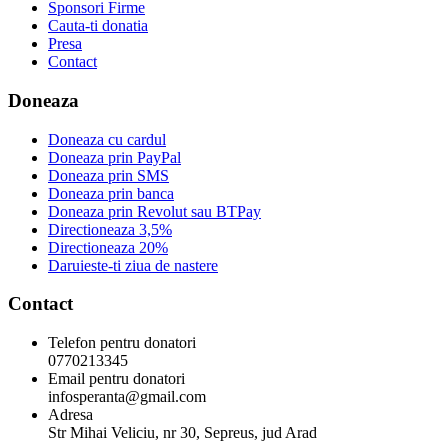
Sponsori Firme
Cauta-ti donatia
Presa
Contact
Doneaza
Doneaza cu cardul
Doneaza prin PayPal
Doneaza prin SMS
Doneaza prin banca
Doneaza prin Revolut sau BTPay
Directioneaza 3,5%
Directioneaza 20%
Daruieste-ti ziua de nastere
Contact
Telefon pentru donatori
0770213345
Email pentru donatori
infosperanta@gmail.com
Adresa
Str Mihai Veliciu, nr 30, Sepreus, jud Arad