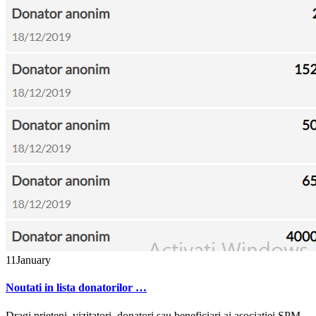
11
January
Noutati in lista donatorilor …
Dragi prieteni, vizitatori, donatori sau beneficiari ai asociatiei SPM