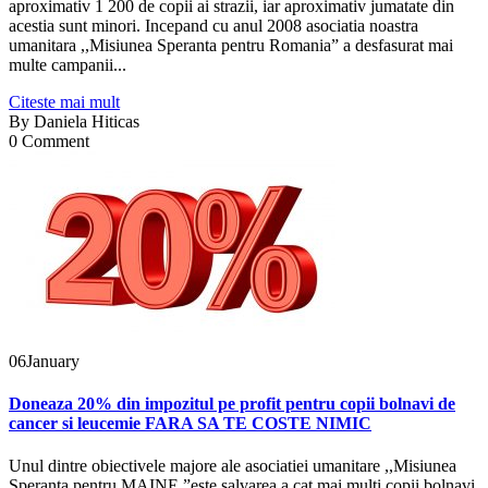
aproximativ 1 200 de copii ai strazii, iar aproximativ jumatate din
acestia sunt minori. Incepand cu anul 2008 asociatia noastra
umanitara ,,Misiunea Speranta pentru Romania” a desfasurat mai
multe campanii...
Citeste mai mult
By
Daniela Hiticas
0 Comment
06
January
Doneaza 20% din impozitul pe profit pentru copii bolnavi de
cancer si leucemie FARA SA TE COSTE NIMIC
Unul dintre obiectivele majore ale asociatiei umanitare ,,Misiunea
Speranta pentru MAINE ”este salvarea a cat mai multi copii bolnavi