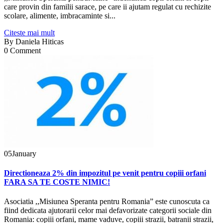
care provin din familii sarace, pe care ii ajutam regulat cu rechizite
scolare, alimente, imbracaminte si...
Citeste mai mult
By
Daniela Hiticas
0 Comment
05
January
Directioneaza 2% din impozitul pe venit pentru copiii orfani
FARA SA TE COSTE NIMIC!
Asociatia ,,Misiunea Speranta pentru Romania” este cunoscuta ca
fiind dedicata ajutorarii celor mai defavorizate categorii sociale din
Romania: copiii orfani, mame vaduve, copiii strazii, batranii strazii,