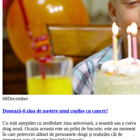
08
December
Donează-ți ziua de naștere unui copilaș cu cancer!
Cu toții așteptăm cu nerăbdare ziua aniversară, a noastră sau a cuiva
drag nouă. Ocazia aceasta este un prilej de bucurie, este un moment
în care petrecem alături de persoanele dragi și realizăm cât de
important este să putem împărtăși bucuria...