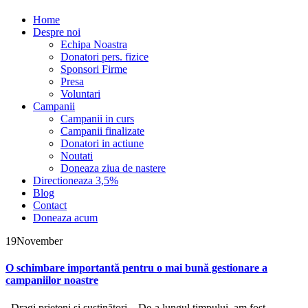
Home
Despre noi
Echipa Noastra
Donatori pers. fizice
Sponsori Firme
Presa
Voluntari
Campanii
Campanii in curs
Campanii finalizate
Donatori in actiune
Noutati
Doneaza ziua de nastere
Directioneaza 3,5%
Blog
Contact
Doneaza acum
19
November
O schimbare importantă pentru o mai bună gestionare a
campaniilor noastre
Dragi prieteni și susținători, De-a lungul timpului, am fost