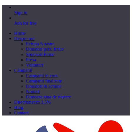
Sign in
Join for free
Home
Despre noi
Echipa Noastra
Donatori pers. fizice
Sponsori Firme
Presa
Voluntari
Campanii
Campanii in curs
Campanii finalizate
Donatori in actiune
Noutati
Doneaza ziua de nastere
Directioneaza 3,5%
Blog
Contact