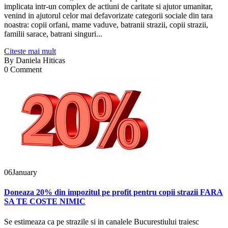
implicata intr-un complex de actiuni de caritate si ajutor umanitar,
venind in ajutorul celor mai defavorizate categorii sociale din tara
noastra: copii orfani, mame vaduve, batranii strazii, copii strazii,
familii sarace, batrani singuri...
Citeste mai mult
By
Daniela Hiticas
0 Comment
06
January
Doneaza 20% din impozitul pe profit pentru copii strazii FARA
SA TE COSTE NIMIC
Se estimeaza ca pe strazile si in canalele Bucurestiului traiesc