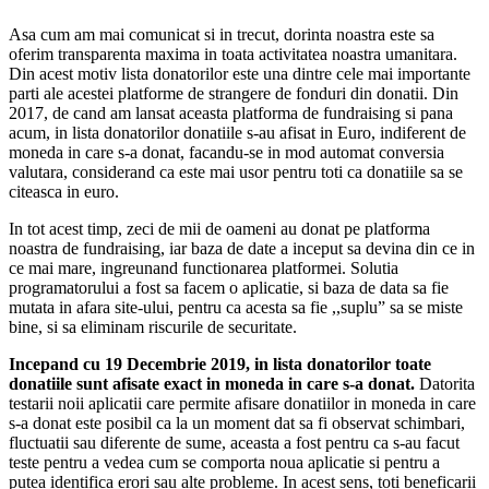
Asa cum am mai comunicat si in trecut, dorinta noastra este sa
oferim transparenta maxima in toata activitatea noastra umanitara.
Din acest motiv lista donatorilor este una dintre cele mai importante
parti ale acestei platforme de strangere de fonduri din donatii. Din
2017, de cand am lansat aceasta platforma de fundraising si pana
acum, in lista donatorilor donatiile s-au afisat in Euro, indiferent de
moneda in care s-a donat, facandu-se in mod automat conversia
valutara, considerand ca este mai usor pentru toti ca donatiile sa se
citeasca in euro.
In tot acest timp, zeci de mii de oameni au donat pe platforma
noastra de fundraising, iar baza de date a inceput sa devina din ce in
ce mai mare, ingreunand functionarea platformei. Solutia
programatorului a fost sa facem o aplicatie, si baza de data sa fie
mutata in afara site-ului, pentru ca acesta sa fie ,,suplu” sa se miste
bine, si sa eliminam riscurile de securitate.
Incepand cu 19 Decembrie 2019, in lista donatorilor toate
donatiile sunt afisate exact in moneda in care s-a donat.
Datorita
testarii noii aplicatii care permite afisare donatiilor in moneda in care
s-a donat este posibil ca la un moment dat sa fi observat schimbari,
fluctuatii sau diferente de sume, aceasta a fost pentru ca s-au facut
teste pentru a vedea cum se comporta noua aplicatie si pentru a
putea identifica erori sau alte probleme. In acest sens, toti beneficarii