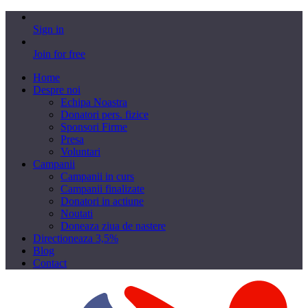
Sign in
Join for free
Home
Despre noi
Echipa Noastra
Donatori pers. fizice
Sponsori Firme
Presa
Voluntari
Campanii
Campanii in curs
Campanii finalizate
Donatori in actiune
Noutati
Doneaza ziua de nastere
Directioneaza 3,5%
Blog
Contact