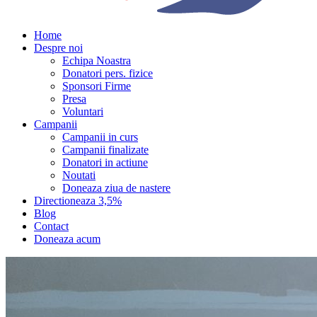
Home
Despre noi
Echipa Noastra
Donatori pers. fizice
Sponsori Firme
Presa
Voluntari
Campanii
Campanii in curs
Campanii finalizate
Donatori in actiune
Noutati
Doneaza ziua de nastere
Directioneaza 3,5%
Blog
Contact
Doneaza acum