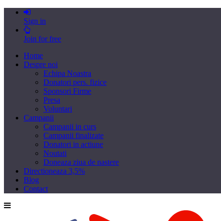
Sign in
Join for free
Home
Despre noi
Echipa Noastra
Donatori pers. fizice
Sponsori Firme
Presa
Voluntari
Campanii
Campanii in curs
Campanii finalizate
Donatori in actiune
Noutati
Doneaza ziua de nastere
Directioneaza 3,5%
Blog
Contact