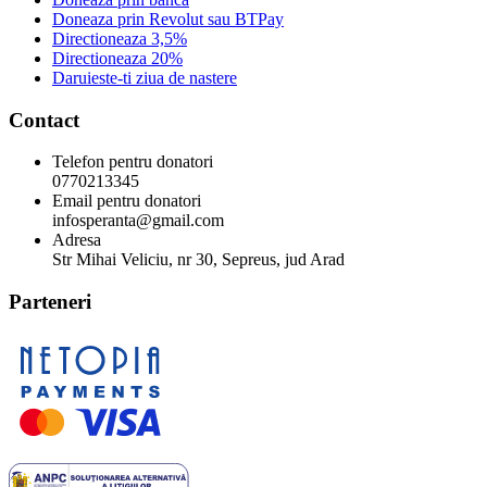
Doneaza prin Revolut sau BTPay
Directioneaza 3,5%
Directioneaza 20%
Daruieste-ti ziua de nastere
Contact
Telefon pentru donatori
0770213345
Email pentru donatori
infosperanta@gmail.com
Adresa
Str Mihai Veliciu, nr 30, Sepreus, jud Arad
Parteneri