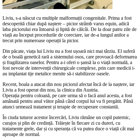
Liviu, s-a născut cu multiple malformații congenitale. Prima a fost
descoperită chiar după naștere – picior strâmb varus equin, adică
laba piciorului era întoarsă și lipită de călcâi. De la doar patru zile de
viață au început procedurile de corectare, iar de-a lungul anilor a
trecut prin numeroase operații la picior.
Din păcate, viața lui Liviu nu a fost ușoară nici mai târziu. El suferă
de o boală genetică rară a sistemului osos, care provoacă deformarea
și fragilizarea oaselor. Pentru a-i oferi o șansă la o viață normală, a
fost nevoie de intervenții chirurgicale complexe, prin care medicii i-
au implantat tije metalice menite să-i stabilizeze oasele.
Recent, boala a atacat din nou piciorul afectat încă de la naștere, iar
Liviu a fost operat din nou, la clinica din Austria.
Operația pentru coloană, pe care urma să o facă anul acesta, a fost
amânată pentru anul viitor până când corpul lui va fi pregătit. Până
atunci urmează tratament și terapie de recuperare constantă.
În ciuda tuturor acestor încercări, Liviu rămâne un copil puternic,
curajos și plin de credință. Trăiește în fiecare zi cu dureri, cu
tratamente grele, dar și cu speranța că va putea duce o viață cât mai
aproape de normal.