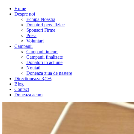
Home
Despre noi
Echipa Noastra
Donatori pers. fizice
Sponsori Firme
Presa
Voluntari
Campanii
Campanii in curs
Campanii finalizate
Donatori in actiune
Noutati
Doneaza ziua de nastere
Directioneaza 3,5%
Blog
Contact
Doneaza acum