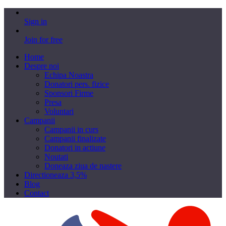
Sign in
Join for free
Home
Despre noi
Echipa Noastra
Donatori pers. fizice
Sponsori Firme
Presa
Voluntari
Campanii
Campanii in curs
Campanii finalizate
Donatori in actiune
Noutati
Doneaza ziua de nastere
Directioneaza 3,5%
Blog
Contact