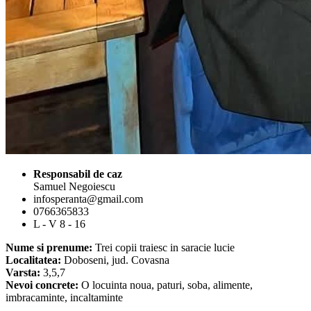
Responsabil de caz
Samuel Negoiescu
infosperanta@gmail.com
0766365833
L - V 8 - 16
Nume si prenume:
Trei copii traiesc in saracie lucie
Localitatea:
Doboseni, jud. Covasna
Varsta:
3,5,7
Nevoi concrete:
O locuinta noua, paturi, soba, alimente,
imbracaminte, incaltaminte