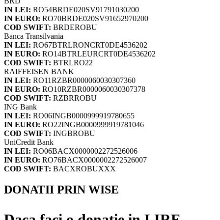
BRD
IN LEI:
RO54BRDE020SV91791030200
IN EURO:
RO70BRDE020SV91652970200
COD SWIFT:
BRDEROBU
Banca Transilvania
IN LEI:
RO67BTRLRONCRT0DE4536202
IN EURO:
RO14BTRLEURCRT0DE4536202
COD SWIFT:
BTRLRO22
RAIFFEISEN BANK
IN LEI:
RO11RZBR0000060030307360
IN EURO:
RO10RZBR0000060030307378
COD SWIFT:
RZBRROBU
ING Bank
IN LEI:
RO06INGB0000999919780655
IN EURO:
RO22INGB0000999919781046
COD SWIFT:
INGBROBU
UniCredit Bank
IN LEI:
RO06BACX0000002272526006
IN EURO:
RO76BACX0000002272526007
COD SWIFT:
BACXROBUXXX
DONATII PRIN WISE
Daca faci o donatie in LIRE