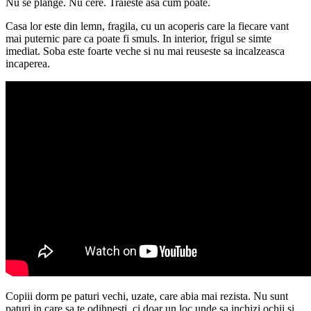
Nu se plange. Nu cere. Traieste asa cum poate.
Casa lor este din lemn, fragila, cu un acoperis care la fiecare vant
mai puternic pare ca poate fi smuls. In interior, frigul se simte
imediat. Soba este foarte veche si nu mai reuseste sa incalzeasca
incaperea.
Copiii dorm pe paturi vechi, uzate, care abia mai rezista. Nu sunt
paturi in care sa te odihnesti, ci doar un loc unde sa inchizi ochii si