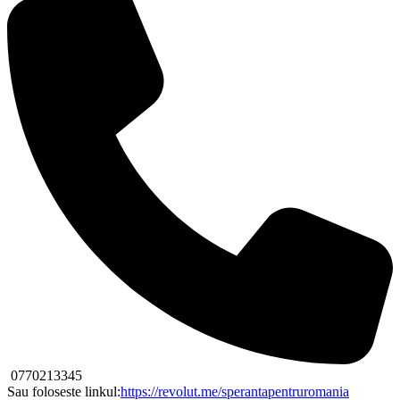
0770213345
Sau foloseste linkul:
https://revolut.me/sperantapentruromania