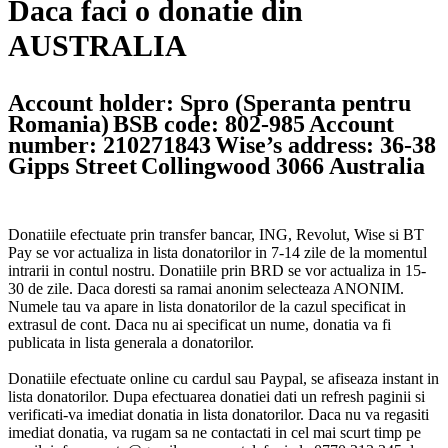
Daca faci o donatie din
AUSTRALIA
Account holder: Spro (Speranta pentru
Romania)
BSB code: 802-985
Account
number: 210271843
Wise’s address: 36-38
Gipps Street
Collingwood 3066 Australia
Donatiile efectuate prin transfer bancar, ING, Revolut, Wise si BT
Pay se vor actualiza in lista donatorilor in 7-14 zile de la momentul
intrarii in contul nostru. Donatiile prin BRD se vor actualiza in 15-
30 de zile. Daca doresti sa ramai anonim selecteaza ANONIM.
Numele tau va apare in lista donatorilor de la cazul specificat in
extrasul de cont. Daca nu ai specificat un nume, donatia va fi
publicata in lista generala a donatorilor.
Donatiile efectuate online cu cardul sau Paypal, se afiseaza instant in
lista donatorilor. Dupa efectuarea donatiei dati un refresh paginii si
verificati-va imediat donatia in lista donatorilor. Daca nu va regasiti
imediat donatia, va rugam sa ne contactati in cel mai scurt timp pe