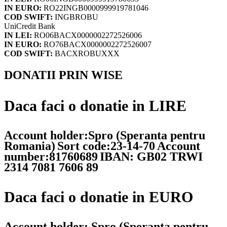
IN EURO:
RO22INGB0000999919781046
COD SWIFT:
INGBROBU
UniCredit Bank
IN LEI:
RO06BACX0000002272526006
IN EURO:
RO76BACX0000002272526007
COD SWIFT:
BACXROBUXXX
DONATII PRIN WISE
Daca faci o donatie in LIRE
Account holder:Spro (Speranta pentru
Romania)
Sort code:23-14-70
Account
number:81760689
IBAN: GB02 TRWI
2314 7081 7606 89
Daca faci o donatie in EURO
Account holder: Spro (Speranta pentru