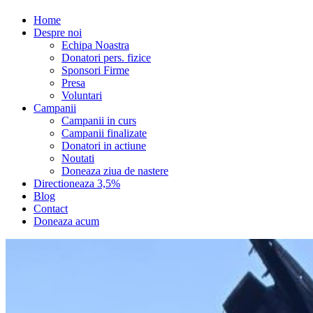
Home
Despre noi
Echipa Noastra
Donatori pers. fizice
Sponsori Firme
Presa
Voluntari
Campanii
Campanii in curs
Campanii finalizate
Donatori in actiune
Noutati
Doneaza ziua de nastere
Directioneaza 3,5%
Blog
Contact
Doneaza acum