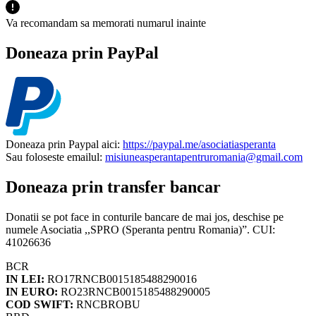
Va recomandam sa memorati numarul inainte
Doneaza prin PayPal
Doneaza prin Paypal aici:
https://paypal.me/asociatiasperanta
Sau foloseste emailul:
misiuneasperantapentruromania@gmail.com
Doneaza prin transfer bancar
Donatii se pot face in conturile bancare de mai jos, deschise pe
numele Asociatia ,,SPRO (Speranta pentru Romania)”. CUI:
41026636
BCR
IN LEI:
RO17RNCB0015185488290016
IN EURO:
RO23RNCB0015185488290005
COD SWIFT:
RNCBROBU