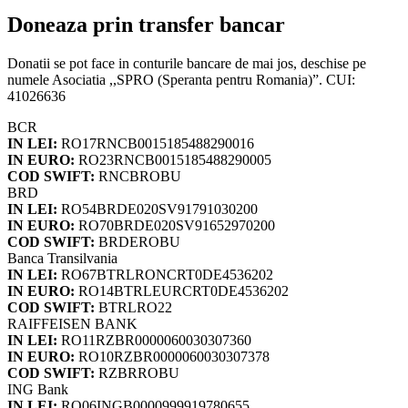
Doneaza prin transfer bancar
Donatii se pot face in conturile bancare de mai jos, deschise pe
numele Asociatia ,,SPRO (Speranta pentru Romania)”. CUI:
41026636
BCR
IN LEI:
RO17RNCB0015185488290016
IN EURO:
RO23RNCB0015185488290005
COD SWIFT:
RNCBROBU
BRD
IN LEI:
RO54BRDE020SV91791030200
IN EURO:
RO70BRDE020SV91652970200
COD SWIFT:
BRDEROBU
Banca Transilvania
IN LEI:
RO67BTRLRONCRT0DE4536202
IN EURO:
RO14BTRLEURCRT0DE4536202
COD SWIFT:
BTRLRO22
RAIFFEISEN BANK
IN LEI:
RO11RZBR0000060030307360
IN EURO:
RO10RZBR0000060030307378
COD SWIFT:
RZBRROBU
ING Bank
IN LEI:
RO06INGB0000999919780655