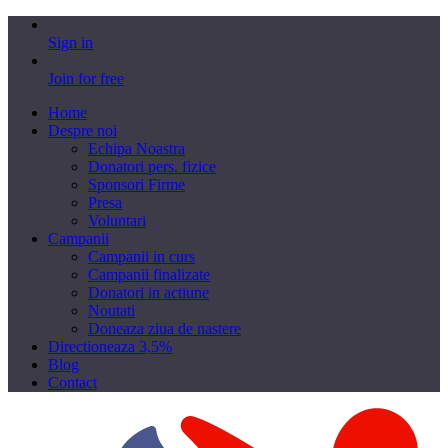
Sign in
Join for free
Home
Despre noi
Echipa Noastra
Donatori pers. fizice
Sponsori Firme
Presa
Voluntari
Campanii
Campanii in curs
Campanii finalizate
Donatori in actiune
Noutati
Doneaza ziua de nastere
Directioneaza 3,5%
Blog
Contact