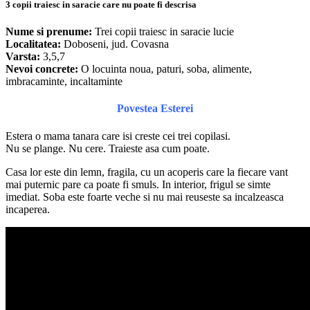
3 copii traiesc in saracie care nu poate fi descrisa
Nume si prenume:
Trei copii traiesc in saracie lucie
Localitatea:
Doboseni, jud. Covasna
Varsta:
3,5,7
Nevoi concrete:
O locuinta noua, paturi, soba, alimente,
imbracaminte, incaltaminte
Povestea Esterei
Estera o mama tanara care isi creste cei trei copilasi.
Nu se plange. Nu cere. Traieste asa cum poate.
Casa lor este din lemn, fragila, cu un acoperis care la fiecare vant
mai puternic pare ca poate fi smuls. In interior, frigul se simte
imediat. Soba este foarte veche si nu mai reuseste sa incalzeasca
incaperea.