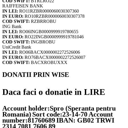
COD SWIFT:
BTRLRO22
RAIFFEISEN BANK
IN LEI:
RO11RZBR0000060030307360
IN EURO:
RO10RZBR0000060030307378
COD SWIFT:
RZBRROBU
ING Bank
IN LEI:
RO06INGB0000999919780655
IN EURO:
RO22INGB0000999919781046
COD SWIFT:
INGBROBU
UniCredit Bank
IN LEI:
RO06BACX0000002272526006
IN EURO:
RO76BACX0000002272526007
COD SWIFT:
BACXROBUXXX
DONATII PRIN WISE
Daca faci o donatie in LIRE
Account holder:Spro (Speranta pentru
Romania)
Sort code:23-14-70
Account
number:81760689
IBAN: GB02 TRWI
2314 7081 7606 89