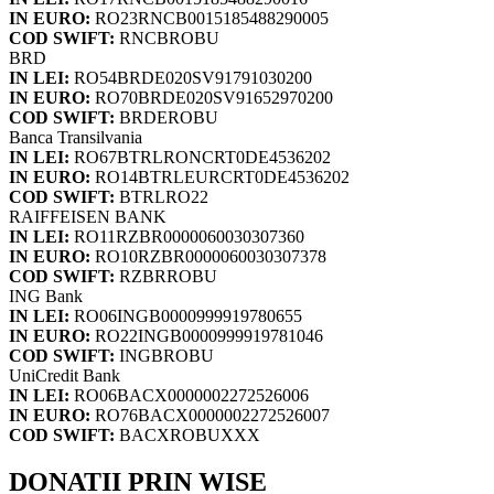
IN EURO:
RO23RNCB0015185488290005
COD SWIFT:
RNCBROBU
BRD
IN LEI:
RO54BRDE020SV91791030200
IN EURO:
RO70BRDE020SV91652970200
COD SWIFT:
BRDEROBU
Banca Transilvania
IN LEI:
RO67BTRLRONCRT0DE4536202
IN EURO:
RO14BTRLEURCRT0DE4536202
COD SWIFT:
BTRLRO22
RAIFFEISEN BANK
IN LEI:
RO11RZBR0000060030307360
IN EURO:
RO10RZBR0000060030307378
COD SWIFT:
RZBRROBU
ING Bank
IN LEI:
RO06INGB0000999919780655
IN EURO:
RO22INGB0000999919781046
COD SWIFT:
INGBROBU
UniCredit Bank
IN LEI:
RO06BACX0000002272526006
IN EURO:
RO76BACX0000002272526007
COD SWIFT:
BACXROBUXXX
DONATII PRIN WISE