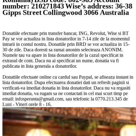
number: 210271843
Wise’s address: 36-38
Gipps Street
Collingwood 3066 Australia
Donatiile efectuate prin transfer bancar, ING, Revolut, Wise si BT
Pay se vor actualiza in lista donatorilor in 7-14 zile de la momentul
intrarii in contul nostru. Donatiile prin BRD se vor actualiza in 15-
30 de zile. Daca doresti sa ramai anonim selecteaza ANONIM.
Numele tau va apare in lista donatorilor de la cazul specificat in
extrasul de cont. Daca nu ai specificat un nume, donatia va fi
publicata in lista generala a donatorilor.
Donatiile efectuate online cu cardul sau Paypal, se afiseaza instant in
lista donatorilor. Dupa efectuarea donatiei dati un refresh paginii si
verificati-va imediat donatia in lista donatorilor. Daca nu va regasiti
imediat donatia, va rugam sa ne contactati in cel mai scurt timp pe
email: infosperanta@gmail.com, sau telefonic la 0770.213.345 de
Luni - Vineri orele 8 - 16.