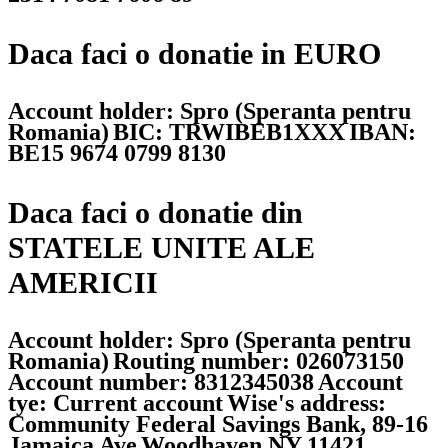
Daca faci o donatie in EURO
Account holder: Spro (Speranta pentru
Romania)
BIC: TRWIBEB1XXX
IBAN:
BE15 9674 0799 8130
Daca faci o donatie din
STATELE UNITE ALE
AMERICII
Account holder: Spro (Speranta pentru
Romania)
Routing number: 026073150
Account number: 8312345038
Account
tye: Current account
Wise's address:
Community Federal Savings Bank, 89-16
Jamaica Ave
Woodhaven NY 11421,