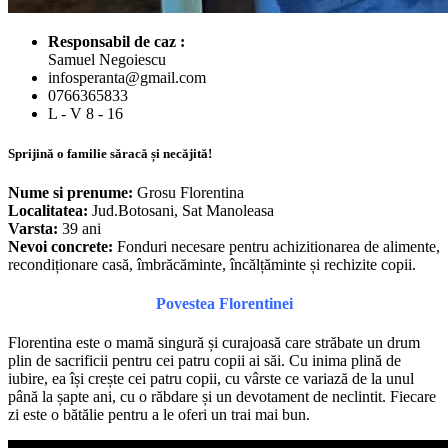
Responsabil de caz :
Samuel Negoiescu
infosperanta@gmail.com
0766365833
L - V 8 - 16
Sprijină o familie săracă și necăjită!
Nume si prenume:
Grosu Florentina
Localitatea:
Jud.Botosani, Sat Manoleasa
Varsta:
39 ani
Nevoi concrete:
Fonduri necesare pentru achizitionarea de alimente,
recondiționare casă, îmbrăcăminte, încălțăminte și rechizite copii.
Povestea Florentinei
Florentina este o mamă singură și curajoasă care străbate un drum
plin de sacrificii pentru cei patru copii ai săi. Cu inima plină de
iubire, ea își crește cei patru copii, cu vârste ce variază de la unul
până la șapte ani, cu o răbdare și un devotament de neclintit. Fiecare
zi este o bătălie pentru a le oferi un trai mai bun.