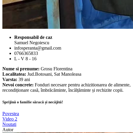
Responsabil de caz
Samuel Negoiescu
infosperanta@gmail.com
0766365833
L - V 8 - 16
Nume si prenume:
Grosu Florentina
Localitatea:
Jud.Botosani, Sat Manoleasa
Varsta:
39 ani
Nevoi concrete:
Fonduri necesare pentru achizitionarea de alimente,
recondiționare casă, îmbrăcăminte, încălțăminte și rechizite copii.
Sprijină o familie săracă și necăjită!
Povestea
Video
2
Noutati
Autor