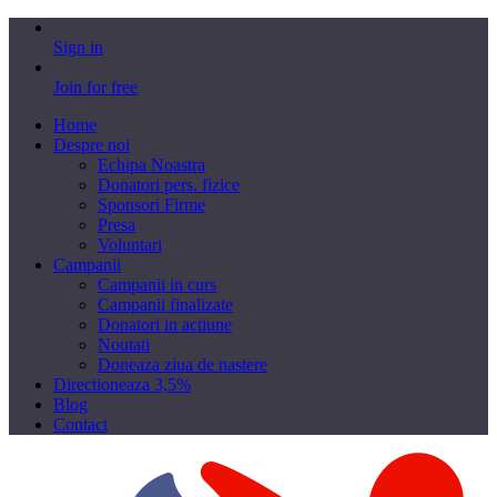
Sign in
Join for free
Home
Despre noi
Echipa Noastra
Donatori pers. fizice
Sponsori Firme
Presa
Voluntari
Campanii
Campanii in curs
Campanii finalizate
Donatori in actiune
Noutati
Doneaza ziua de nastere
Directioneaza 3,5%
Blog
Contact