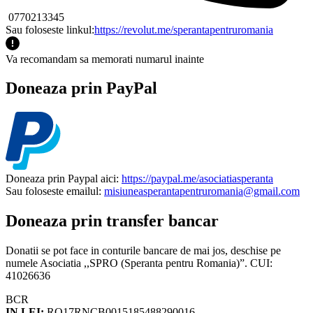
0770213345
Sau foloseste linkul:
https://revolut.me/sperantapentruromania
Va recomandam sa memorati numarul inainte
Doneaza prin PayPal
Doneaza prin Paypal aici:
https://paypal.me/asociatiasperanta
Sau foloseste emailul:
misiuneasperantapentruromania@gmail.com
Doneaza prin transfer bancar
Donatii se pot face in conturile bancare de mai jos, deschise pe
numele Asociatia ,,SPRO (Speranta pentru Romania)”. CUI:
41026636
BCR
IN LEI:
RO17RNCB0015185488290016