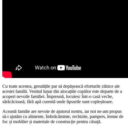
Cu toate acestea, greutățile par să depășească eforturile zilnice ale
acestei familii. Venitul lunar din alocațiile copiilor este departe de a
acoperi nevoile familiei. Împreună, locuiesc într-o casă veche,
sărăcăcioasă, fără apă curentă unde lipsurile sunt copleșitoare.
Această familie are nevoie de ajutorul nostru, iar noi ne-am propus
să-i ajutăm cu alimente, îmbrăcăminte, rechizite, pampers, lemne de
foc și mobilier și materiale de construcție pentru căsuță.