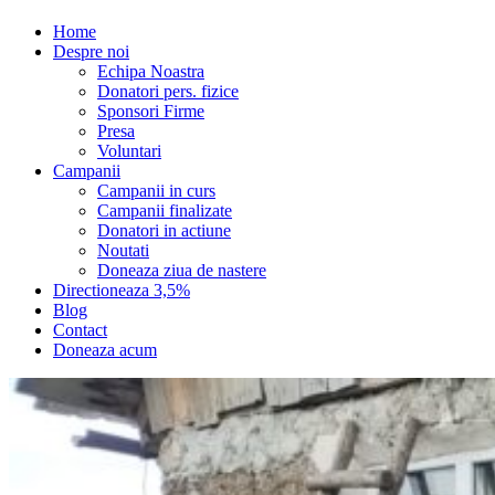
Home
Despre noi
Echipa Noastra
Donatori pers. fizice
Sponsori Firme
Presa
Voluntari
Campanii
Campanii in curs
Campanii finalizate
Donatori in actiune
Noutati
Doneaza ziua de nastere
Directioneaza 3,5%
Blog
Contact
Doneaza acum