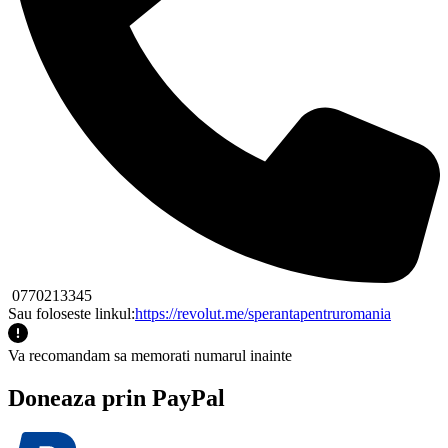
0770213345
Sau foloseste linkul:
https://revolut.me/sperantapentruromania
Va recomandam sa memorati numarul inainte
Doneaza prin PayPal