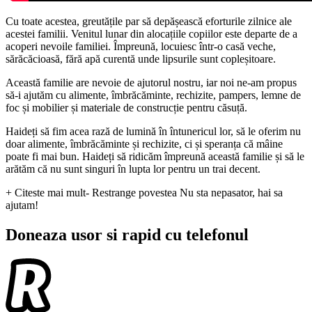
Cu toate acestea, greutățile par să depășească eforturile zilnice ale
acestei familii. Venitul lunar din alocațiile copiilor este departe de a
acoperi nevoile familiei. Împreună, locuiesc într-o casă veche,
sărăcăcioasă, fără apă curentă unde lipsurile sunt copleșitoare.
Această familie are nevoie de ajutorul nostru, iar noi ne-am propus
să-i ajutăm cu alimente, îmbrăcăminte, rechizite, pampers, lemne de
foc și mobilier și materiale de construcție pentru căsuță.
Haideți să fim acea rază de lumină în întunericul lor, să le oferim nu
doar alimente, îmbrăcăminte și rechizite, ci și speranța că mâine
poate fi mai bun. Haideți să ridicăm împreună această familie și să le
arătăm că nu sunt singuri în lupta lor pentru un trai decent.
+ Citeste mai mult
- Restrange povestea
Nu sta nepasator, hai sa
ajutam!
Doneaza usor si rapid cu telefonul