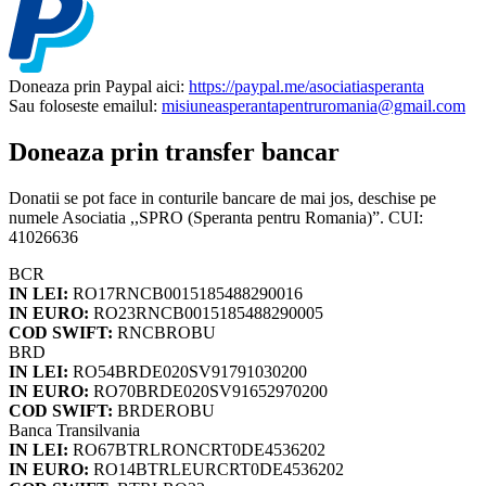
Doneaza prin Paypal aici:
https://paypal.me/asociatiasperanta
Sau foloseste emailul:
misiuneasperantapentruromania@gmail.com
Doneaza prin transfer bancar
Donatii se pot face in conturile bancare de mai jos, deschise pe
numele Asociatia ,,SPRO (Speranta pentru Romania)”. CUI:
41026636
BCR
IN LEI:
RO17RNCB0015185488290016
IN EURO:
RO23RNCB0015185488290005
COD SWIFT:
RNCBROBU
BRD
IN LEI:
RO54BRDE020SV91791030200
IN EURO:
RO70BRDE020SV91652970200
COD SWIFT:
BRDEROBU
Banca Transilvania
IN LEI:
RO67BTRLRONCRT0DE4536202
IN EURO:
RO14BTRLEURCRT0DE4536202