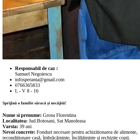
Responsabil de caz :
Samuel Negoiescu
infosperanta@gmail.com
0766365833
L - V 8 - 16
Sprijină o familie săracă și necăjită!
Nume si prenume:
Grosu Florentina
Localitatea:
Jud.Botosani, Sat Manoleasa
Varsta:
39 ani
Nevoi concrete:
Fonduri necesare pentru achizitionarea de alimente,
recondiționare casă, îmbrăcăminte, încălțăminte și rechizite copii.