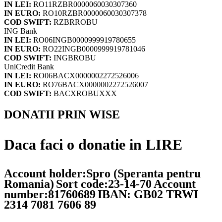
IN LEI:
RO11RZBR0000060030307360
IN EURO:
RO10RZBR0000060030307378
COD SWIFT:
RZBRROBU
ING Bank
IN LEI:
RO06INGB0000999919780655
IN EURO:
RO22INGB0000999919781046
COD SWIFT:
INGBROBU
UniCredit Bank
IN LEI:
RO06BACX0000002272526006
IN EURO:
RO76BACX0000002272526007
COD SWIFT:
BACXROBUXXX
DONATII PRIN WISE
Daca faci o donatie in LIRE
Account holder:Spro (Speranta pentru
Romania)
Sort code:23-14-70
Account
number:81760689
IBAN: GB02 TRWI
2314 7081 7606 89