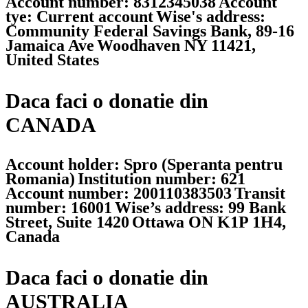
Account number: 8312345038
Account
tye: Current account
Wise's address:
Community Federal Savings Bank, 89-16
Jamaica Ave
Woodhaven NY 11421,
United States
Daca faci o donatie din
CANADA
Account holder: Spro (Speranta pentru
Romania)
Institution number: 621
Account number: 200110383503
Transit
number: 16001
Wise’s address: 99 Bank
Street, Suite 1420
Ottawa ON K1P 1H4,
Canada
Daca faci o donatie din
AUSTRALIA