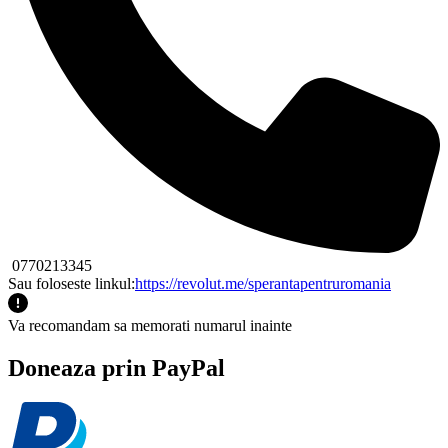
0770213345
Sau foloseste linkul:
https://revolut.me/sperantapentruromania
Va recomandam sa memorati numarul inainte
Doneaza prin PayPal