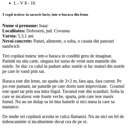
L - V 8 - 16
3 copii traiesc in saracie lucie, intr-o baraca din lemn
Nume si prenume:
Isaac
Localitatea:
Doboseni, jud. Covasna
Varsta:
5,3,1 ani
Nevoi concrete:
Paturi, alimente, o soba, o casuta din panouri
sandwich
Trei copilasi traiesc intr-o baraca in conditii greu de imaginat.
Parintii nu stiu carte, singura lor sursa de venit sunt maturile din
nuiele. Se duc cu calul in padure aduc nuiele si fac maturi din nuiele
pe care le vand prin sat.
Baraca este din lemn, un spatiu de 3×2 m, fara apa, fara curent. Pe
jos este pamant, iar paturile pe care dorm sunt improvizate. Geamul
este spart iar prin usa intra frigul. Tavanul este din scanduri. Soba la
care se incalzesc este foarte veche, sparta, prin care iese masiv
fumul. Nu au un dulap sa isi tina hainele si nici masa la care sa
manance.
De multe ori copilasii acestia se culca flamanzi. Nu au nici un fel de
imbracaminte si incaltaminte decat cea de pe ei.