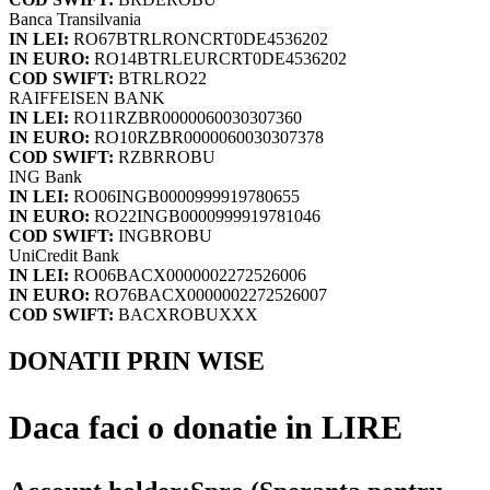
Banca Transilvania
IN LEI:
RO67BTRLRONCRT0DE4536202
IN EURO:
RO14BTRLEURCRT0DE4536202
COD SWIFT:
BTRLRO22
RAIFFEISEN BANK
IN LEI:
RO11RZBR0000060030307360
IN EURO:
RO10RZBR0000060030307378
COD SWIFT:
RZBRROBU
ING Bank
IN LEI:
RO06INGB0000999919780655
IN EURO:
RO22INGB0000999919781046
COD SWIFT:
INGBROBU
UniCredit Bank
IN LEI:
RO06BACX0000002272526006
IN EURO:
RO76BACX0000002272526007
COD SWIFT:
BACXROBUXXX
DONATII PRIN WISE
Daca faci o donatie in LIRE