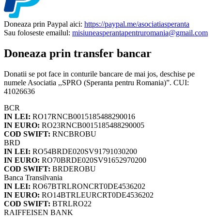
Doneaza prin Paypal aici:
https://paypal.me/asociatiasperanta
Sau foloseste emailul:
misiuneasperantapentruromania@gmail.com
Doneaza prin transfer bancar
Donatii se pot face in conturile bancare de mai jos, deschise pe
numele Asociatia ,,SPRO (Speranta pentru Romania)”. CUI:
41026636
BCR
IN LEI:
RO17RNCB0015185488290016
IN EURO:
RO23RNCB0015185488290005
COD SWIFT:
RNCBROBU
BRD
IN LEI:
RO54BRDE020SV91791030200
IN EURO:
RO70BRDE020SV91652970200
COD SWIFT:
BRDEROBU
Banca Transilvania
IN LEI:
RO67BTRLRONCRT0DE4536202
IN EURO:
RO14BTRLEURCRT0DE4536202
COD SWIFT:
BTRLRO22
RAIFFEISEN BANK