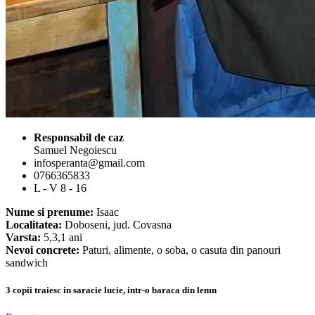
Responsabil de caz
Samuel Negoiescu
infosperanta@gmail.com
0766365833
L - V 8 - 16
Nume si prenume:
Isaac
Localitatea:
Doboseni, jud. Covasna
Varsta:
5,3,1 ani
Nevoi concrete:
Paturi, alimente, o soba, o casuta din panouri
sandwich
3 copii traiesc in saracie lucie, intr-o baraca din lemn