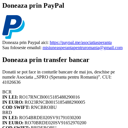
Doneaza prin PayPal
Doneaza prin Paypal aici:
https://paypal.me/asociatiasperanta
Sau foloseste emailul:
misiuneasperantapentruromania@gmail.com
Doneaza prin transfer bancar
Donatii se pot face in conturile bancare de mai jos, deschise pe
numele Asociatia ,,SPRO (Speranta pentru Romania)”. CUI:
41026636
BCR
IN LEI:
RO17RNCB0015185488290016
IN EURO:
RO23RNCB0015185488290005
COD SWIFT:
RNCBROBU
BRD
IN LEI:
RO54BRDE020SV91791030200
IN EURO:
RO70BRDE020SV91652970200
COD SWIFT:
BRDEROBU