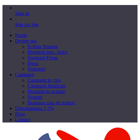
Sign in
Join for free
Home
Despre noi
Echipa Noastra
Donatori pers. fizice
Sponsori Firme
Presa
Voluntari
Campanii
Campanii in curs
Campanii finalizate
Donatori in actiune
Noutati
Doneaza ziua de nastere
Directioneaza 3,5%
Blog
Contact