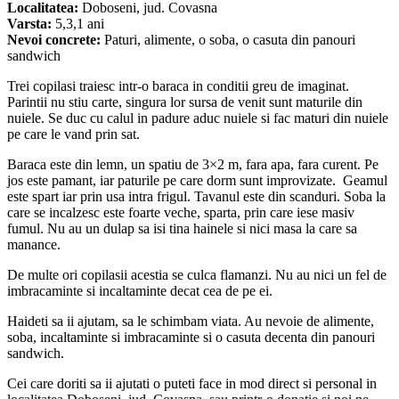
Localitatea:
Doboseni, jud. Covasna
Varsta:
5,3,1 ani
Nevoi concrete:
Paturi, alimente, o soba, o casuta din panouri
sandwich
Trei copilasi traiesc intr-o baraca in conditii greu de imaginat.
Parintii nu stiu carte, singura lor sursa de venit sunt maturile din
nuiele. Se duc cu calul in padure aduc nuiele si fac maturi din nuiele
pe care le vand prin sat.
Baraca este din lemn, un spatiu de 3×2 m, fara apa, fara curent. Pe
jos este pamant, iar paturile pe care dorm sunt improvizate. Geamul
este spart iar prin usa intra frigul. Tavanul este din scanduri. Soba la
care se incalzesc este foarte veche, sparta, prin care iese masiv
fumul. Nu au un dulap sa isi tina hainele si nici masa la care sa
manance.
De multe ori copilasii acestia se culca flamanzi. Nu au nici un fel de
imbracaminte si incaltaminte decat cea de pe ei.
Haideti sa ii ajutam, sa le schimbam viata. Au nevoie de alimente,
soba, incaltaminte si imbracaminte si o casuta decenta din panouri
sandwich.
Cei care doriti sa ii ajutati o puteti face in mod direct si personal in