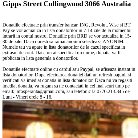
Gipps Street
Collingwood 3066 Australia
Donatiile efectuate prin transfer bancar, ING, Revolut, Wise si BT
Pay se vor actualiza in lista donatorilor in 7-14 zile de la momentul
intrarii in contul nostru. Donatiile prin BRD se vor actualiza in 15-
30 de zile. Daca doresti sa ramai anonim selecteaza ANONIM.
Numele tau va apare in lista donatorilor de la cazul specificat in
extrasul de cont. Daca nu ai specificat un nume, donatia va fi
publicata in lista generala a donatorilor.
Donatiile efectuate online cu cardul sau Paypal, se afiseaza instant in
lista donatorilor. Dupa efectuarea donatiei dati un refresh paginii si
verificati-va imediat donatia in lista donatorilor. Daca nu va regasiti
imediat donatia, va rugam sa ne contactati in cel mai scurt timp pe
email: infosperanta@gmail.com, sau telefonic la 0770.213.345 de
Luni - Vineri orele 8 - 16.