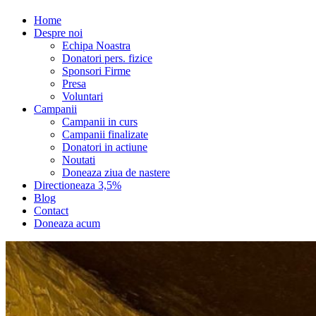
Home
Despre noi
Echipa Noastra
Donatori pers. fizice
Sponsori Firme
Presa
Voluntari
Campanii
Campanii in curs
Campanii finalizate
Donatori in actiune
Noutati
Doneaza ziua de nastere
Directioneaza 3,5%
Blog
Contact
Doneaza acum