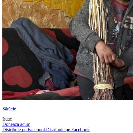
Sărăcie
Isaac
Doneaza acum
Distribuie pe Facebook
Distribuie pe Facebook