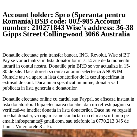
Account holder: Spro (Speranta pentru
Romania)
BSB code: 802-985
Account
number: 210271843
Wise’s address: 36-38
Gipps Street
Collingwood 3066 Australia
Donatiile efectuate prin transfer bancar, ING, Revolut, Wise si BT
Pay se vor actualiza in lista donatorilor in 7-14 zile de la momentul
intrarii in contul nostru. Donatiile prin BRD se vor actualiza in 15-
30 de zile. Daca doresti sa ramai anonim selecteaza ANONIM.
Numele tau va apare in lista donatorilor de la cazul specificat in
extrasul de cont. Daca nu ai specificat un nume, donatia va fi
publicata in lista generala a donatorilor.
Donatiile efectuate online cu cardul sau Paypal, se afiseaza instant in
lista donatorilor. Dupa efectuarea donatiei dati un refresh paginii si
verificati-va imediat donatia in lista donatorilor. Daca nu va regasiti
imediat donatia, va rugam sa ne contactati in cel mai scurt timp pe
email: infosperanta@gmail.com, sau telefonic la 0770.213.345 de
Luni - Vineri orele 8 - 16.