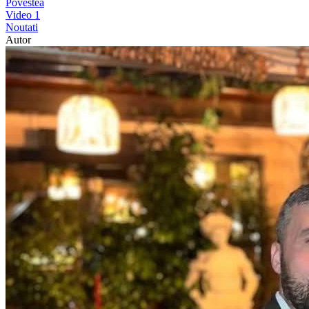
Povestea
Video
1
Noutati
Autor