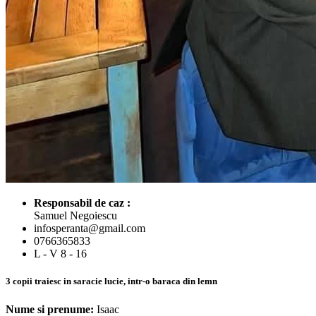
Responsabil de caz :
Samuel Negoiescu
infosperanta@gmail.com
0766365833
L - V 8 - 16
3 copii traiesc in saracie lucie, intr-o baraca din lemn
Nume si prenume:
Isaac