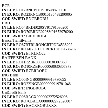
BCR
IN LEI:
RO17RNCB0015185488290016
IN EURO:
RO23RNCB0015185488290005
COD SWIFT:
RNCBROBU
BRD
IN LEI:
RO54BRDE020SV91791030200
IN EURO:
RO70BRDE020SV91652970200
COD SWIFT:
BRDEROBU
Banca Transilvania
IN LEI:
RO67BTRLRONCRT0DE4536202
IN EURO:
RO14BTRLEURCRT0DE4536202
COD SWIFT:
BTRLRO22
RAIFFEISEN BANK
IN LEI:
RO11RZBR0000060030307360
IN EURO:
RO10RZBR0000060030307378
COD SWIFT:
RZBRROBU
ING Bank
IN LEI:
RO06INGB0000999919780655
IN EURO:
RO22INGB0000999919781046
COD SWIFT:
INGBROBU
UniCredit Bank
IN LEI:
RO06BACX0000002272526006
IN EURO:
RO76BACX0000002272526007
COD SWIFT:
BACXROBUXXX