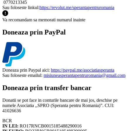
0770213345
Sau foloseste linkul:
https://revolut.me/sperantapentruromania
Va recomandam sa memorati numarul inainte
Doneaza prin PayPal
Doneaza prin Paypal aici:
https://paypal.me/asociatiasperanta
Sau foloseste emailul:
misiuneasperantapentruromania@gmail.com
Doneaza prin transfer bancar
Donatii se pot face in conturile bancare de mai jos, deschise pe
numele Asociatia ,,SPRO (Speranta pentru Romania)”. CUI:
41026636
BCR
IN LEI:
RO17RNCB0015185488290016