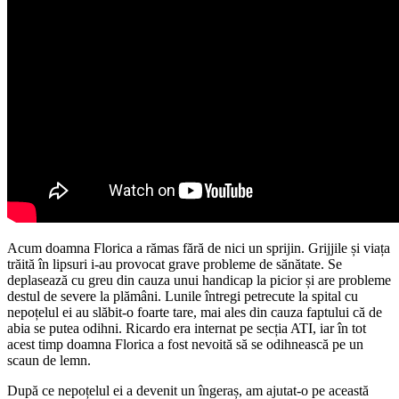
Acum doamna Florica a rămas fără de nici un sprijin. Grijjile și viața
trăită în lipsuri i-au provocat grave probleme de sănătate. Se
deplasează cu greu din cauza unui handicap la picior și are probleme
destul de severe la plămâni. Lunile întregi petrecute la spital cu
nepoțelul ei au slăbit-o foarte tare, mai ales din cauza faptului că de
abia se putea odihni. Ricardo era internat pe secția ATI, iar în tot
acest timp doamna Florica a fost nevoită să se odihnească pe un
scaun de lemn.
După ce nepoțelul ei a devenit un îngeraș, am ajutat-o pe această