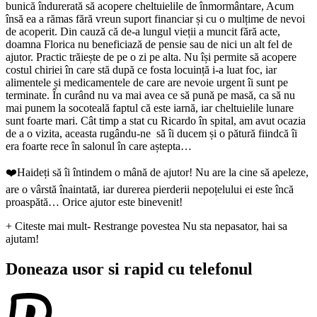
bunică îndurerată să acopere cheltuielile de înmormântare, Acum
însă ea a rămas fără vreun suport financiar și cu o mulțime de nevoi
de acoperit. Din cauză că de-a lungul vieții a muncit fără acte,
doamna Florica nu beneficiază de pensie sau de nici un alt fel de
ajutor. Practic trăiește de pe o zi pe alta. Nu își permite să acopere
costul chiriei în care stă după ce fosta locuință i-a luat foc, iar
alimentele și medicamentele de care are nevoie urgent îi sunt pe
terminate. În curând nu va mai avea ce să pună pe masă, ca să nu
mai punem la socoteală faptul că este iarnă, iar cheltuielile lunare
sunt foarte mari. Cât timp a stat cu Ricardo în spital, am avut ocazia
de a o vizita, aceasta rugându-ne să îi ducem și o pătură fiindcă îi
era foarte rece în salonul în care aștepta…
❤️Haideți să îi întindem o mână de ajutor! Nu are la cine să apeleze,
are o vârstă înaintată, iar durerea pierderii nepoțelului ei este încă
proaspătă… Orice ajutor este binevenit!
+ Citeste mai mult
- Restrange povestea
Nu sta nepasator, hai sa
ajutam!
Doneaza usor si rapid cu telefonul