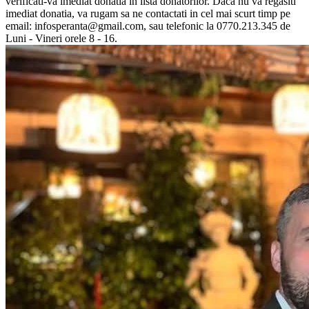
verificati-va imediat donatia in lista donatorilor. Daca nu va regasiti
imediat donatia, va rugam sa ne contactati in cel mai scurt timp pe
email: infosperanta@gmail.com, sau telefonic la 0770.213.345 de
Luni - Vineri orele 8 - 16.