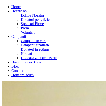
Home
Despre noi
Echipa Noastra
Donatori pers. fizice
Sponsori Firme
Presa
Voluntari
Campanii
Campanii in curs
Campanii finalizate
Donatori in actiune
Noutati
Doneaza ziua de nastere
Directioneaza 3,5%
Blog
Contact
Doneaza acum