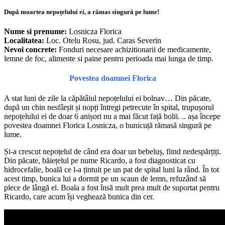
După moartea nepoțelului ei, a rămas singură pe lume!
Nume si prenume:
Losnicza Florica
Localitatea:
Loc. Otelu Rosu, jud. Caras Severin
Nevoi concrete:
Fonduri necesare achizitionarii de medicamente,
lemne de foc, alimente si paine pentru perioada mai lunga de timp.
Povestea doamnei Florica
A stat luni de zile la căpătâiul nepoțelului ei bolnav… Din păcate,
după un chin nesfârșit și nopți întregi petrecute în spital, trupușorul
nepoțelului ei de doar 6 anișori nu a mai făcut față bolii. .. așa începe
povestea doamnei Florica Losnicza, o bunicuță rămasă singură pe
lume.
Și-a crescut nepoțelul de când era doar un bebeluș, fiind nedespărțiți.
Din păcate, băiețelul pe nume Ricardo, a fost diagnosticat cu
hidrocefalie, boală ce l-a țintuit pe un pat de spital luni la rând. În tot
acest timp, bunica lui a dormit pe un scaun de lemn, refuzând să
plece de lângă el. Boala a fost însă mult prea mult de suportat pentru
Ricardo, care acum își veghează bunica din cer.