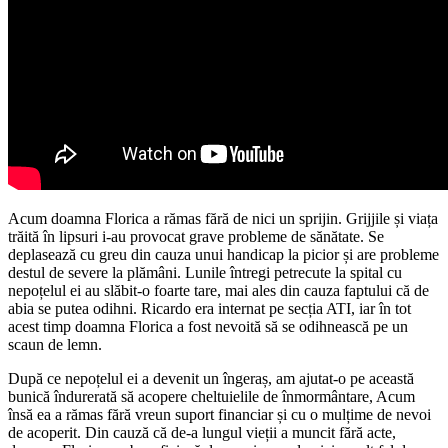
Acum doamna Florica a rămas fără de nici un sprijin. Grijjile și viața
trăită în lipsuri i-au provocat grave probleme de sănătate. Se
deplasează cu greu din cauza unui handicap la picior și are probleme
destul de severe la plămâni. Lunile întregi petrecute la spital cu
nepoțelul ei au slăbit-o foarte tare, mai ales din cauza faptului că de
abia se putea odihni. Ricardo era internat pe secția ATI, iar în tot
acest timp doamna Florica a fost nevoită să se odihnească pe un
scaun de lemn.
După ce nepoțelul ei a devenit un îngeraș, am ajutat-o pe această
bunică îndurerată să acopere cheltuielile de înmormântare, Acum
însă ea a rămas fără vreun suport financiar și cu o mulțime de nevoi
de acoperit. Din cauză că de-a lungul vieții a muncit fără acte,