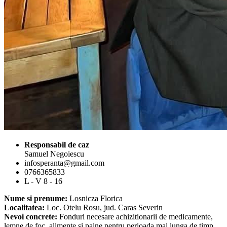
Responsabil de caz
Samuel Negoiescu
infosperanta@gmail.com
0766365833
L - V 8 - 16
Nume si prenume:
Losnicza Florica
Localitatea:
Loc. Otelu Rosu, jud. Caras Severin
Nevoi concrete:
Fonduri necesare achizitionarii de medicamente,
lemne de foc, alimente si paine pentru perioada mai lunga de timp.