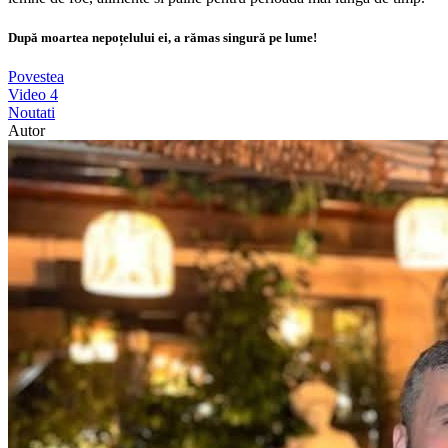
După moartea nepoțelului ei, a rămas singură pe lume!
Povestea
Video
4
Noutati
Autor