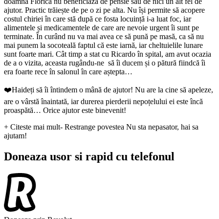
doamna Florica nu beneficiază de pensie sau de nici un alt fel de
ajutor. Practic trăiește de pe o zi pe alta. Nu își permite să acopere
costul chiriei în care stă după ce fosta locuință i-a luat foc, iar
alimentele și medicamentele de care are nevoie urgent îi sunt pe
terminate. În curând nu va mai avea ce să pună pe masă, ca să nu
mai punem la socoteală faptul că este iarnă, iar cheltuielile lunare
sunt foarte mari. Cât timp a stat cu Ricardo în spital, am avut ocazia
de a o vizita, aceasta rugându-ne să îi ducem și o pătură fiindcă îi
era foarte rece în salonul în care aștepta…
❤️Haideți să îi întindem o mână de ajutor! Nu are la cine să apeleze,
are o vârstă înaintată, iar durerea pierderii nepoțelului ei este încă
proaspătă… Orice ajutor este binevenit!
+ Citeste mai mult
- Restrange povestea
Nu sta nepasator, hai sa
ajutam!
Doneaza usor si rapid cu telefonul