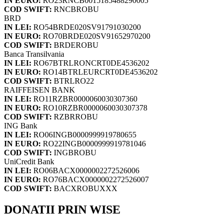
IN EURO:
RO23RNCB0015185488290005
COD SWIFT:
RNCBROBU
BRD
IN LEI:
RO54BRDE020SV91791030200
IN EURO:
RO70BRDE020SV91652970200
COD SWIFT:
BRDEROBU
Banca Transilvania
IN LEI:
RO67BTRLRONCRT0DE4536202
IN EURO:
RO14BTRLEURCRT0DE4536202
COD SWIFT:
BTRLRO22
RAIFFEISEN BANK
IN LEI:
RO11RZBR0000060030307360
IN EURO:
RO10RZBR0000060030307378
COD SWIFT:
RZBRROBU
ING Bank
IN LEI:
RO06INGB0000999919780655
IN EURO:
RO22INGB0000999919781046
COD SWIFT:
INGBROBU
UniCredit Bank
IN LEI:
RO06BACX0000002272526006
IN EURO:
RO76BACX0000002272526007
COD SWIFT:
BACXROBUXXX
DONATII PRIN WISE