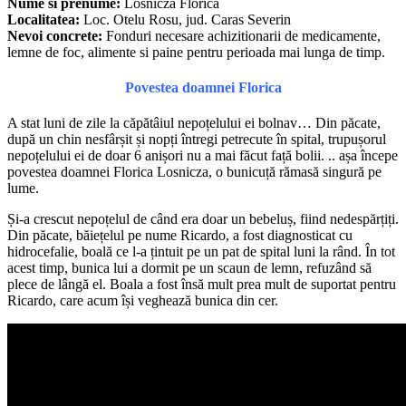
Nume si prenume:
Losnicza Florica
Localitatea:
Loc. Otelu Rosu, jud. Caras Severin
Nevoi concrete:
Fonduri necesare achizitionarii de medicamente,
lemne de foc, alimente si paine pentru perioada mai lunga de timp.
Povestea doamnei Florica
A stat luni de zile la căpătâiul nepoțelului ei bolnav… Din păcate,
după un chin nesfârșit și nopți întregi petrecute în spital, trupușorul
nepoțelului ei de doar 6 anișori nu a mai făcut față bolii. .. așa începe
povestea doamnei Florica Losnicza, o bunicuță rămasă singură pe
lume.
Și-a crescut nepoțelul de când era doar un bebeluș, fiind nedespărțiți.
Din păcate, băiețelul pe nume Ricardo, a fost diagnosticat cu
hidrocefalie, boală ce l-a țintuit pe un pat de spital luni la rând. În tot
acest timp, bunica lui a dormit pe un scaun de lemn, refuzând să
plece de lângă el. Boala a fost însă mult prea mult de suportat pentru
Ricardo, care acum își veghează bunica din cer.