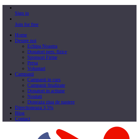
Sign in
Join for free
Home
Despre noi
Echipa Noastra
Donatori pers. fizice
Sponsori Firme
Presa
Voluntari
Campanii
Campanii in curs
Campanii finalizate
Donatori in actiune
Noutati
Doneaza ziua de nastere
Directioneaza 3,5%
Blog
Contact