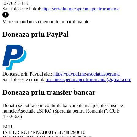
0770213345
Sau foloseste linkul:
https://revolut.me/sperantapentruromania
Va recomandam sa memorati numarul inainte
Doneaza prin PayPal
Doneaza prin Paypal aici:
https://paypal.me/asociatiasperanta
Sau foloseste emailul:
misiuneasperantapentruromania@gmail.com
Doneaza prin transfer bancar
Donatii se pot face in conturile bancare de mai jos, deschise pe
numele Asociatia ,,SPRO (Speranta pentru Romania)”. CUI:
41026636
BCR
IN LEI:
RO17RNCB0015185488290016