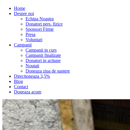
Home
Despre noi
Echipa Noastra
Donatori pers. fizice
Sponsori Firme
Presa
Voluntari
Campanii
Campanii in curs
Campanii finalizate
Donatori in actiune
Noutati
Doneaza ziua de nastere
Directioneaza 3,5%
Blog
Contact
Doneaza acum