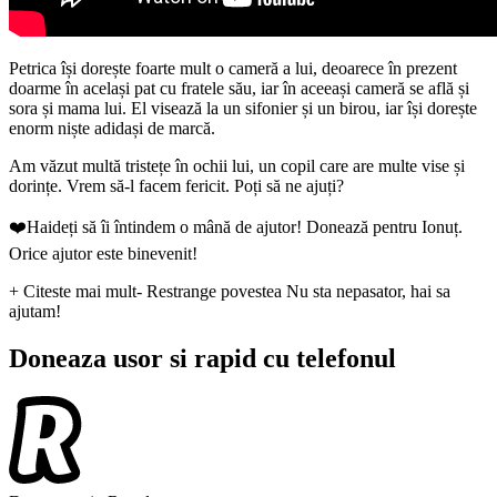
Petrica își dorește foarte mult o cameră a lui, deoarece în prezent
doarme în același pat cu fratele său, iar în aceeași cameră se află și
sora și mama lui. El visează la un sifonier și un birou, iar își dorește
enorm niște adidași de marcă.
Am văzut multă tristețe în ochii lui, un copil care are multe vise și
dorințe. Vrem să-l facem fericit. Poți să ne ajuți?
❤️Haideți să îi întindem o mână de ajutor! Donează pentru Ionuț.
Orice ajutor este binevenit!
+ Citeste mai mult
- Restrange povestea
Nu sta nepasator, hai sa
ajutam!
Doneaza usor si rapid cu telefonul