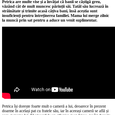
Petrica are multe vise și a învățat că banii se câștigă greu,
văzând cât de mult muncesc părinții săi. Tatăl său lucrează în
străinătate și trimite acasă câțiva bani, însă aceștia sunt
insuficienți pentru întreținerea familiei. Mama lui merge zilnic
la muncă prin sat pentru a aduce un venit suplimentar.
Petrica își dorește foarte mult o cameră a lui, deoarece în prezent
doarme în același pat cu fratele său, iar în aceeași cameră se află și