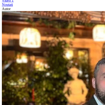
Video
1
Noutati
Autor