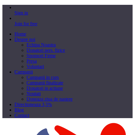
Sign in
Join for free
Home
Despre noi
Echipa Noastra
Donatori pers. fizice
Sponsori Firme
Presa
Voluntari
Campanii
Campanii in curs
Campanii finalizate
Donatori in actiune
Noutati
Doneaza ziua de nastere
Directioneaza 3,5%
Blog
Contact