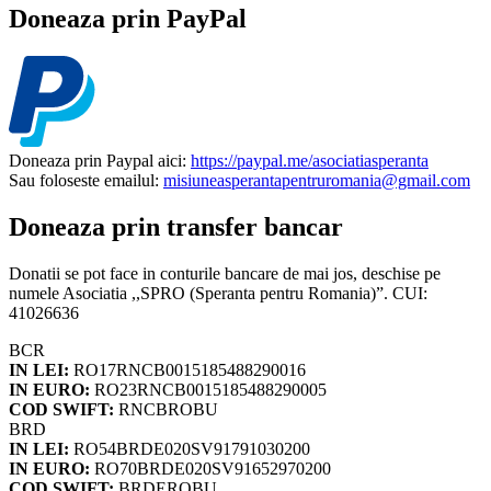
Doneaza prin PayPal
Doneaza prin Paypal aici:
https://paypal.me/asociatiasperanta
Sau foloseste emailul:
misiuneasperantapentruromania@gmail.com
Doneaza prin transfer bancar
Donatii se pot face in conturile bancare de mai jos, deschise pe
numele Asociatia ,,SPRO (Speranta pentru Romania)”. CUI:
41026636
BCR
IN LEI:
RO17RNCB0015185488290016
IN EURO:
RO23RNCB0015185488290005
COD SWIFT:
RNCBROBU
BRD
IN LEI:
RO54BRDE020SV91791030200
IN EURO:
RO70BRDE020SV91652970200
COD SWIFT:
BRDEROBU