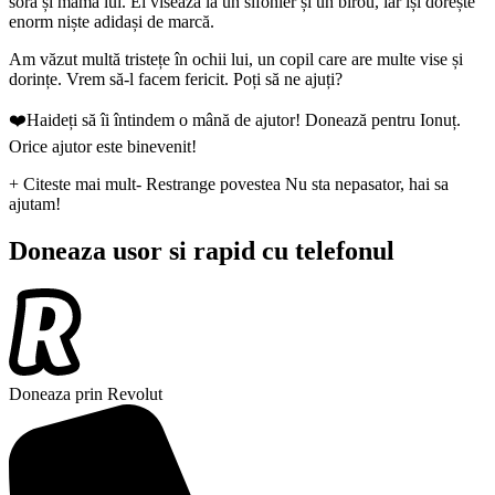
sora și mama lui. El visează la un sifonier și un birou, iar își dorește
enorm niște adidași de marcă.
Am văzut multă tristețe în ochii lui, un copil care are multe vise și
dorințe. Vrem să-l facem fericit. Poți să ne ajuți?
❤️Haideți să îi întindem o mână de ajutor! Donează pentru Ionuț.
Orice ajutor este binevenit!
+ Citeste mai mult
- Restrange povestea
Nu sta nepasator, hai sa
ajutam!
Doneaza usor si rapid cu telefonul
Doneaza prin Revolut