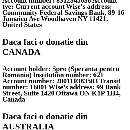
Account number: 8312345038
Account
tye: Current account
Wise's address:
Community Federal Savings Bank, 89-16
Jamaica Ave
Woodhaven NY 11421,
United States
Daca faci o donatie din
CANADA
Account holder: Spro (Speranta pentru
Romania)
Institution number: 621
Account number: 200110383503
Transit
number: 16001
Wise’s address: 99 Bank
Street, Suite 1420
Ottawa ON K1P 1H4,
Canada
Daca faci o donatie din
AUSTRALIA