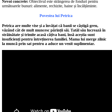
Nevoi concrete:
Obiectivul este strângerea de fonduri pentru
următoarele bunuri: alimente, rechizite, haine și încălțăminte.
Povestea lui Petrica
Petrica are multe vise și a învățat că banii se câștigă greu,
văzând cât de mult muncesc părinții săi. Tatăl său lucrează în
străinătate și trimite acasă câțiva bani, însă aceștia sunt
insuficienți pentru întreținerea familiei. Mama lui merge zilnic
la muncă prin sat pentru a aduce un venit suplimentar.