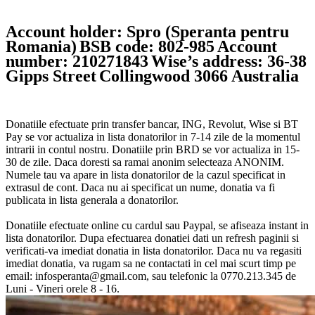
Account holder: Spro (Speranta pentru
Romania)
BSB code: 802-985
Account
number: 210271843
Wise’s address: 36-38
Gipps Street
Collingwood 3066 Australia
Donatiile efectuate prin transfer bancar, ING, Revolut, Wise si BT
Pay se vor actualiza in lista donatorilor in 7-14 zile de la momentul
intrarii in contul nostru. Donatiile prin BRD se vor actualiza in 15-
30 de zile. Daca doresti sa ramai anonim selecteaza ANONIM.
Numele tau va apare in lista donatorilor de la cazul specificat in
extrasul de cont. Daca nu ai specificat un nume, donatia va fi
publicata in lista generala a donatorilor.
Donatiile efectuate online cu cardul sau Paypal, se afiseaza instant in
lista donatorilor. Dupa efectuarea donatiei dati un refresh paginii si
verificati-va imediat donatia in lista donatorilor. Daca nu va regasiti
imediat donatia, va rugam sa ne contactati in cel mai scurt timp pe
email: infosperanta@gmail.com, sau telefonic la 0770.213.345 de
Luni - Vineri orele 8 - 16.