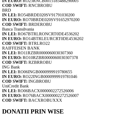
IN EURO:
RO23RNCB0015185488290005
COD SWIFT:
RNCBROBU
BRD
IN LEI:
RO54BRDE020SV91791030200
IN EURO:
RO70BRDE020SV91652970200
COD SWIFT:
BRDEROBU
Banca Transilvania
IN LEI:
RO67BTRLRONCRT0DE4536202
IN EURO:
RO14BTRLEURCRT0DE4536202
COD SWIFT:
BTRLRO22
RAIFFEISEN BANK
IN LEI:
RO11RZBR0000060030307360
IN EURO:
RO10RZBR0000060030307378
COD SWIFT:
RZBRROBU
ING Bank
IN LEI:
RO06INGB0000999919780655
IN EURO:
RO22INGB0000999919781046
COD SWIFT:
INGBROBU
UniCredit Bank
IN LEI:
RO06BACX0000002272526006
IN EURO:
RO76BACX0000002272526007
COD SWIFT:
BACXROBUXXX
DONATII PRIN WISE