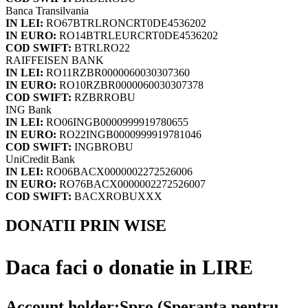
Banca Transilvania
IN LEI:
RO67BTRLRONCRT0DE4536202
IN EURO:
RO14BTRLEURCRT0DE4536202
COD SWIFT:
BTRLRO22
RAIFFEISEN BANK
IN LEI:
RO11RZBR0000060030307360
IN EURO:
RO10RZBR0000060030307378
COD SWIFT:
RZBRROBU
ING Bank
IN LEI:
RO06INGB0000999919780655
IN EURO:
RO22INGB0000999919781046
COD SWIFT:
INGBROBU
UniCredit Bank
IN LEI:
RO06BACX0000002272526006
IN EURO:
RO76BACX0000002272526007
COD SWIFT:
BACXROBUXXX
DONATII PRIN WISE
Daca faci o donatie in LIRE
Account holder:Spro (Speranta pentru